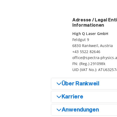
Adresse / Legal Ent
Informationen
High Q Laser GmbH
Feldgut 9
6830 Rankweil, Austria
+43 5522 82646
office@spectra-physics.a
FN: (Reg.) 291098k
UID (VAT No.): ATU63257
Über Rankweil
Karriere
Anwendungen