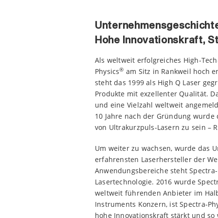
Unternehmensgeschicht
Hohe Innovationskraft, 
Als weltweit erfolgreiches High-Tec
®
Physics
am Sitz in Rankweil hoch en
steht das 1999 als High Q Laser ge
Produkte mit exzellenter Qualität. D
und eine Vielzahl weltweit angeme
10 Jahre nach der Gründung wurde d
von Ultrakurzpuls-Lasern zu sein – Re
Um weiter zu wachsen, wurde das U
erfahrensten Laserhersteller der We
Anwendungsbereiche steht Spectra-Ph
Lasertechnologie. 2016 wurde Spect
weltweit führenden Anbieter im Halb
Instruments Konzern, ist Spectra-Phy
hohe Innovationskraft stärkt und so