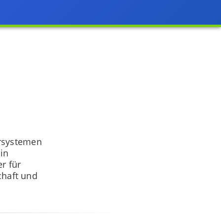
ersystemen
 in
r für
chaft und