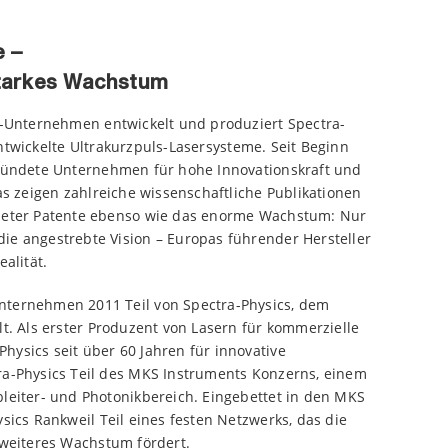
e –
Starkes Wachstum
h-Unternehmen entwickelt und produziert Spectra-
twickelte Ultrakurzpuls-Lasersysteme. Seit Beginn
gründete Unternehmen für hohe Innovationskraft und
as zeigen zahlreiche wissenschaftliche Publikationen
ldeter Patente ebenso wie das enorme Wachstum: Nur
ie angestrebte Vision – Europas führender Hersteller
alität.
nternehmen 2011 Teil von Spectra-Physics, dem
lt. Als erster Produzent von Lasern für kommerzielle
ysics seit über 60 Jahren für innovative
ra-Physics Teil des MKS Instruments Konzerns, einem
leiter- und Photonikbereich. Eingebettet in den MKS
sics Rankweil Teil eines festen Netzwerks, das die
 weiteres Wachstum fördert.